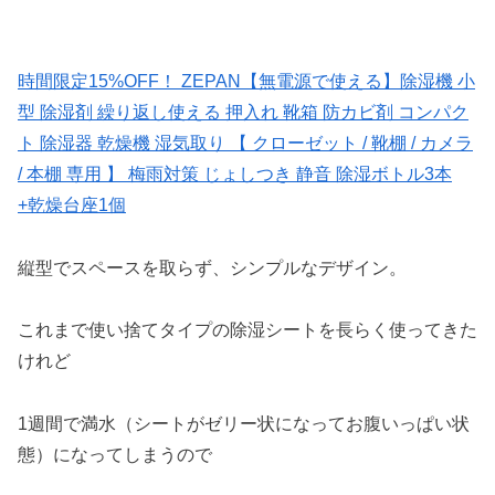
時間限定15%OFF！ ZEPAN【無電源で使える】除湿機 小
型 除湿剤 繰り返し使える 押入れ 靴箱 防カビ剤 コンパク
ト 除湿器 乾燥機 湿気取り 【 クローゼット / 靴棚 / カメラ
/ 本棚 専用 】 梅雨対策 じょしつき 静音 除湿ボトル3本
+乾燥台座1個
縦型でスペースを取らず、シンプルなデザイン。
これまで使い捨てタイプの除湿シートを長らく使ってきた
けれど
1週間で満水（シートがゼリー状になってお腹いっぱい状
態）になってしまうので