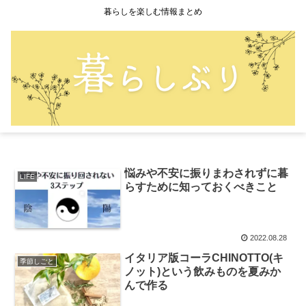
暮らしを楽しむ情報まとめ
悩みや不安に振りまわされずに暮
LIFE
らすために知っておくべきこと
2022.08.28
イタリア版コーラCHINOTTO(キ
季節しごと
ノット)という飲みものを夏みか
んで作る